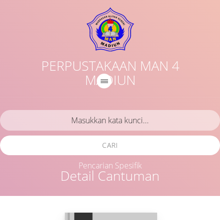
PERPUSTAKAAN MAN 4
MADIUN
CARI
Pencarian Spesifik
Detail Cantuman